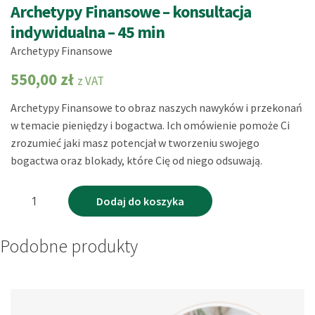
Archetypy Finansowe – konsultacja
indywidualna – 45 min
Archetypy Finansowe
550,00
zł
z VAT
Archetypy Finansowe to obraz naszych nawyków i przekonań
w temacie pieniędzy i bogactwa. Ich omówienie pomoże Ci
zrozumieć jaki masz potencjał w tworzeniu swojego
bogactwa oraz blokady, które Cię od niego odsuwają.
ilość
Dodaj do koszyka
Archetypy
Finansowe
Podobne produkty
-
konsultacja
indywidualna
-