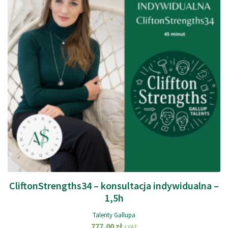
CliftonStrengths34 – konsultacja indywidualna –
1,5h
Talenty Gallupa
777,00
zł
z VAT